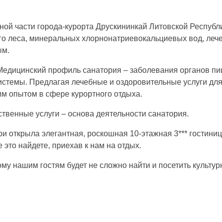
ной части города-курорта Друскининкай Литовской Республи
ого леса, минеральных хлорнонатриевокальциевых вод, леч
ым.
. Медицинский профиль санатория – заболевания органов п
истемы. Предлагая лечебные и оздоровительные услуги для 
им опытом в сфере курортного отдыха.
венные услуги – основа деятельности санатория.
ри открыла элегантная, роскошная 10-этажная 3*** гостини
 это найдете, приехав к нам на отдых.
ому нашим гостям будет не сложно найти и посетить культ