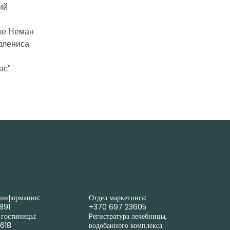
ий
еке Неман
рлениса
ас”
 информации:
Отдел маркетинга:
891
+370 697 23605
 гостиницы:
Pегистратура лечебницы,
0618
водобанного комплекса: