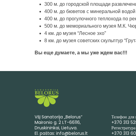
300 м. до городской площади развлечен
400 м. до бюветов с минеральной водой
400 м. до прогулочного теплохода по р
500 м. до мемориального музея М.К. Чю
4 км. до музея “Лесное эхо”
8 км. до музея советских скульптур “Грут
Вы еще думаете, а мы уже ждем вас!!!
VšĮ Sanatorija „Belorus“
Телефон для
Maironio g. 2 LT-66116,
+370 313 52
Druskininkai, Lietuva.
Регистратура
El. paštas: info@belorus.lt
+370 313 6