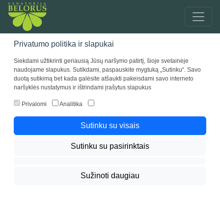
Privatumo politika ir slapukai
Procedūrų grupės
Siekdami užtikrinti geriausią Jūsų naršymo patirtį, šioje svetainėje
naudojame slapukus. Sutikdami, paspauskite mygtuką „Sutinku“. Savo
Vidaus tvarkos taisyklės
duotą sutikimą bet kada galėsite atšaukti pakeisdami savo interneto
naršyklės nustatymus ir ištrindami įrašytus slapukus
Angliarūgštės vonios
Privalomi
Analitika
Jodo ir bromo vonia
Sutinku su visais
Mineralinė vonia ,,Sveikata“
Sutinku su pasirinktais
Mineralinė vonia ,,Sūrutis“
Sužinoti daugiau
Perlinė vonia
Mineralinės vonios
GYDOMASIS PURVAS
FIZIOTERAPIJA