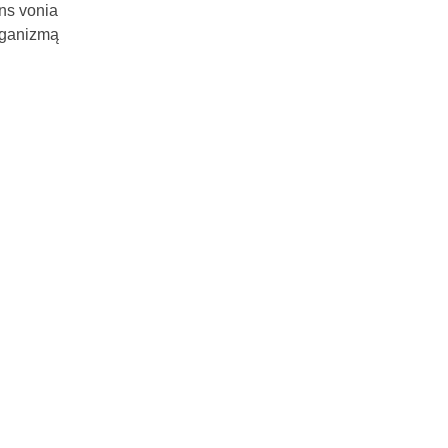
ens vonia
organizmą