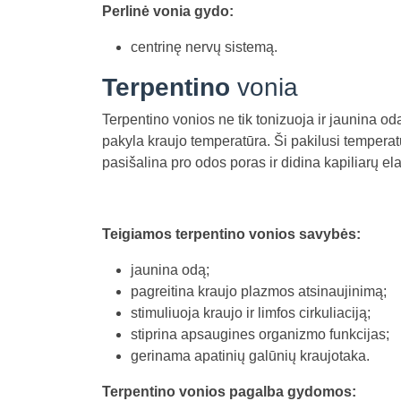
Perlinė vonia gydo:
centrinę nervų sistemą.
Terpentino
vonia
Terpentino vonios ne tik tonizuoja ir jaunina odą
pakyla kraujo temperatūra. Ši pakilusi temperatūr
pasišalina pro odos poras ir didina kapiliarų e
Teigiamos terpentino vonios savybės:
jaunina odą;
pagreitina kraujo plazmos atsinaujinimą;
stimuliuoja kraujo ir limfos cirkuliaciją;
stiprina apsaugines organizmo funkcijas;
gerinama apatinių galūnių kraujotaka.
Terpentino vonios pagalba gydomos: