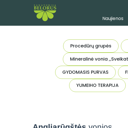
Naujienos
Procedūrų grupės
Mineralinė vonia ,,Sveika
GYDOMASIS PURVAS
F
YUMEIHO TERAPIJA
Angliarūgštės
vonios