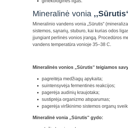
ginekologines ligas.
Mineralinė vonia
,,Sūrutis
Mineralinio vandens vonia „Sūrutis“ (mineralizac
sistemos, sąnarių, stuburo, kai kurias odos lig
įjungiant perlinės vonios įrangą. Procedūros me
vandens temperatūra vonioje 35–38 C.
Mineralinės vonios „Sūrutis“ teigiamos sav
pagreitėja medžiagų apykaita;
suintensyvėja fermentinės reakcijos;
pagerėja audinių kraujotaka;
sustiprėja organizmo atsparumas;
pagerėja virškinimo sistemos organų sveik
Mineralinė vonia „Sūrutis“ gydo: