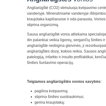
Angliarūgštė (CO2) stimuluoja kvėpavimo centrą
vandenyje. Mineraliniame vandenyje ištirpintos 
kraujotaka kapiliaruose ir oda parausta. Vonio
stiprina organizmą.
Sausa angliarūgštė vonia atliekama specialioje
itin palankiai veikia ligonių, sergančių širdies 
angliarūgštė nedirgina gleivinės, ji rezorbuojasi
angliarūgštės dozę, kokios reikia. Sausos ang
patologiją, infarkto ir insulto profilaktikai, ken
širdies šuntavimo operacijų.
Teigiamos angliarūgštės vonios savybės:
pagilina kvėpavimą;
stiprina širdies susitraukimus;
gerina kraujotaką;