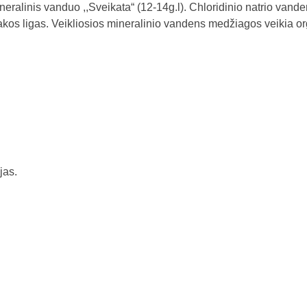
ralinis vanduo ,,Sveikata“ (12-14g.l). Chloridinio natrio vand
takos ligas. Veikliosios mineralinio vandens medžiagos veikia 
jas.