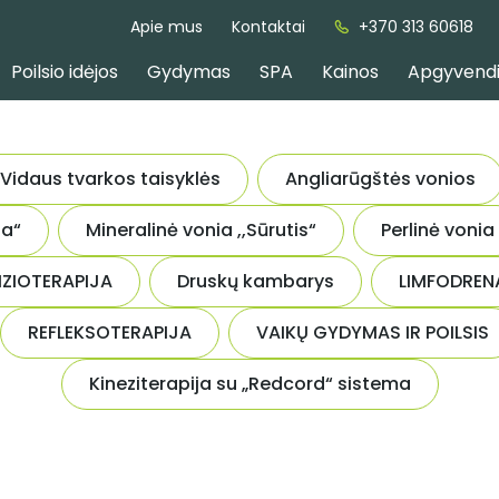
Apie mus
Kontaktai
+370 313 60618
Poilsio idėjos
Gydymas
SPA
Kainos
Apgyvend
Vidaus tvarkos taisyklės
Angliarūgštės vonios
ta“
Mineralinė vonia ,,Sūrutis“
Perlinė vonia
IZIOTERAPIJA
Druskų kambarys
LIMFODREN
REFLEKSOTERAPIJA
VAIKŲ GYDYMAS IR POILSIS
Kineziterapija su „Redcord“ sistema