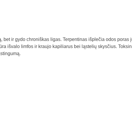
, bet ir gydo chroniškas ligas. Terpentinas išplečia odos poras įr
a išvalo limfos ir kraujo kapiliarus bei ląstelių skysčius. Toksin
lastingumą.