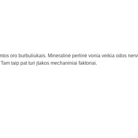
intos oro burbuliukais. Mineralinė perlinė vonia veikia odos nerv
am taip pat turi įtakos mechaniniai faktoriai.