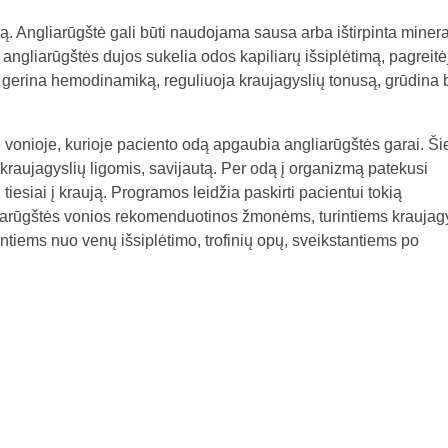
. Angliarūgštė gali būti naudojama sausa arba ištirpinta miner
angliarūgštės dujos sukelia odos kapiliarų išsiplėtimą, pagreitė
s gerina hemodinamiką, reguliuoja kraujagyslių tonusą, grūdina 
 vonioje, kurioje paciento odą apgaubia angliarūgštės garai. Ši
ir kraujagyslių ligomis, savijautą. Per odą į organizmą patekusi
 tiesiai į kraują. Programos leidžia paskirti pacientui tokią
liarūgštės vonios rekomenduotinos žmonėms, turintiems kraujag
čiantiems nuo venų išsiplėtimo, trofinių opų, sveikstantiems po