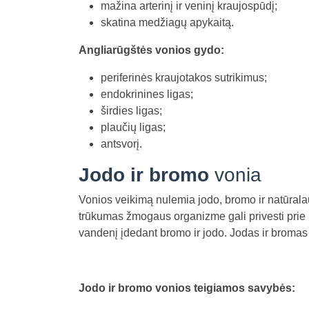
mažina arterinį ir veninį kraujospūdį;
skatina medžiagų apykaitą.
Angliarūgštės vonios gydo:
periferinės kraujotakos sutrikimus;
endokrinines ligas;
širdies ligas;
plaučių ligas;
antsvorį.
Jodo ir bromo
vonia
Vonios veikimą nulemia jodo, bromo ir natūral
trūkumas žmogaus organizme gali privesti prie r
vandenį įdedant bromo ir jodo. Jodas ir bromas
Jodo ir bromo vonios teigiamos savybės: