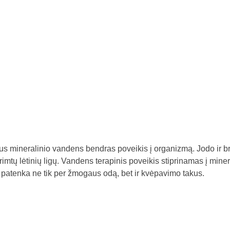
aus mineralinio vandens bendras poveikis į organizmą. Jodo ir 
imtų lėtinių ligų. Vandens terapinis poveikis stiprinamas į mine
 patenka ne tik per žmogaus odą, bet ir kvėpavimo takus.