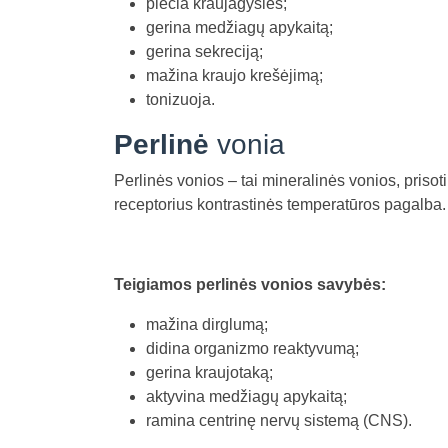
plečia kraujagysles;
gerina medžiagų apykaitą;
gerina sekreciją;
mažina kraujo krešėjimą;
tonizuoja.
Perlinė
vonia
Perlinės vonios – tai mineralinės vonios, prisot
receptorius kontrastinės temperatūros pagalba. T
Teigiamos perlinės vonios savybės:
mažina dirglumą;
didina organizmo reaktyvumą;
gerina kraujotaką;
aktyvina medžiagų apykaitą;
ramina centrinę nervų sistemą (CNS).