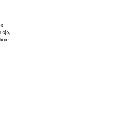
ės
ioje,
linio