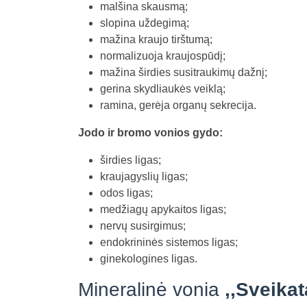
malšina skausmą;
slopina uždegimą;
mažina kraujo tirštumą;
normalizuoja kraujospūdį;
mažina širdies susitraukimų dažnį;
gerina skydliaukės veiklą;
ramina, gerėja organų sekrecija.
Jodo ir bromo vonios gydo:
širdies ligas;
kraujagyslių ligas;
odos ligas;
medžiagų apykaitos ligas;
nervų susirgimus;
endokrininės sistemos ligas;
ginekologines ligas.
Mineralinė vonia
,,Sveikat