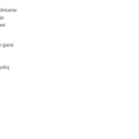
aliniame
ja
bei
e garai
yslių