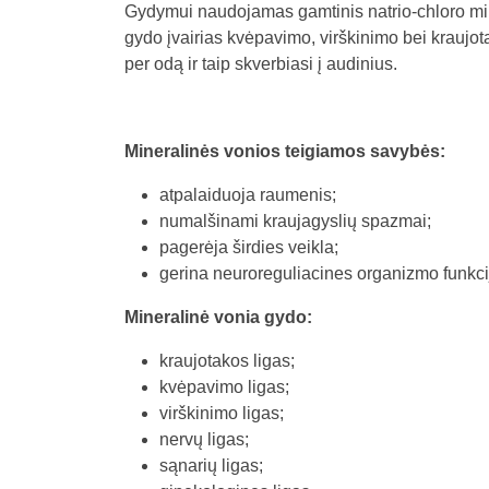
Gydymui naudojamas gamtinis natrio-chloro mine
gydo įvairias kvėpavimo, virškinimo bei kraujo
per odą ir taip skverbiasi į audinius.
Mineralinės vonios teigiamos savybės:
atpalaiduoja raumenis;
numalšinami kraujagyslių spazmai;
pagerėja širdies veikla;
gerina neuroreguliacines organizmo funkci
Mineralinė vonia gydo:
kraujotakos ligas;
kvėpavimo ligas;
virškinimo ligas;
nervų ligas;
sąnarių ligas;