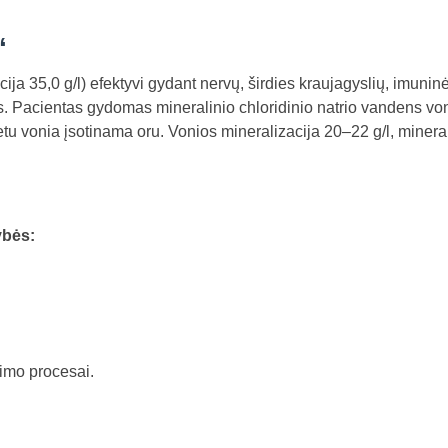
“
ija 35,0 g/l) efektyvi gydant nervų, širdies kraujagyslių, imunin
as. Pacientas gydomas mineralinio chloridinio natrio vandens von
tu vonia įsotinama oru. Vonios mineralizacija 20–22 g/l, minera
ybės:
imo procesai.