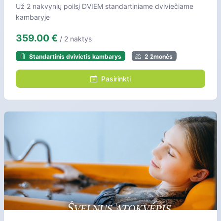
Už 2 nakvynių poilsį DVIEM standartiniame dviviečiame
kambaryje
359.00 €
/ 2 naktys
Standartinis dvivietis kambarys
2 žmonės
Pasirinkti