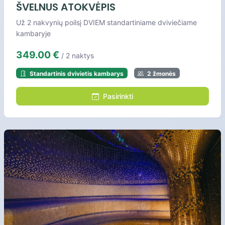
ŠVELNUS ATOKVĖPIS
Už 2 nakvynių poilsį DVIEM standartiniame dviviečiame
kambaryje
349.00 €
/ 2 naktys
Standartinis dvivietis kambarys
2 žmonės
Pasirinkti