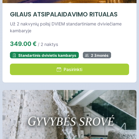
GILAUS ATSIPALAIDAVIMO RITUALAS
Už 2 nakvynių poilsį DVIEM standartiniame dviviečiame
kambaryje
349.00 €
/ 2 naktys
Standartinis dvivietis kambarys
2 žmonės
Pasirinkti