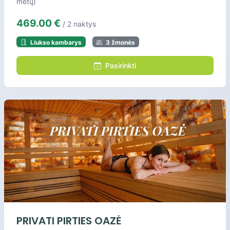
metų)
469.00 €
/ 2 naktys
Liukso kambarys
3 žmonės
Pasirinkti
PRIVATI PIRTIES OAZĖ