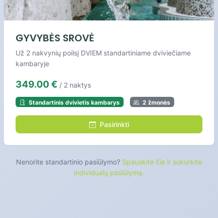
GYVYBĖS SROVĖ
Už 2 nakvynių poilsį DVIEM standartiniame dviviečiame
kambaryje
349.00 €
/ 2 naktys
Standartinis dvivietis kambarys
2 žmonės
Pasirinkti
Nenorite standartinio pasiūlymo?
Spauskite čia ir sukurkite
individualų pasiūlymą.